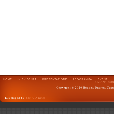
HOME
IN EVIDENZA
PRESENTAZIONE
PROGRAMMA
EVENTI
UNIONE BUD
Copyright © 2026 Buddha Dharma Center :
Developed by
Best CD Rates