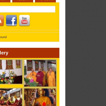
found
lery