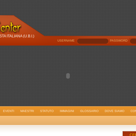
 ITALIANA (U.B.I.)
USERNAME
PASSWORD
EVENTI
MAESTRI
STATUTO
IMMAGINI
GLOSSARIO
DOVE SIAMO
CON
CE