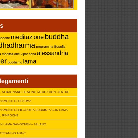
s
buddha
meditazione
inpoche
dhadharma
programma
filosofia
alessandria
a
meditazione vipassana
er
lama
buddismo
legamenti
– ALBAGNANO HEALING MEDITATION CENTRE
NAMENTI DI DHARMA
NAMENTI DI FILOSOFIA BUDDISTA CON LAMA
L RINPOCHE
N LAMA GANGCHEN – MILANO
STREAMING AHMC