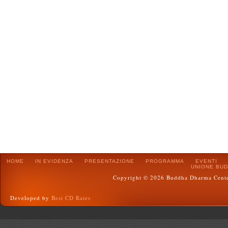
HOME
IN EVIDENZA
PRESENTAZIONE
PROGRAMMA
EVENTI
UNIONE BUD
Copyright © 2026 Buddha Dharma Center :
Developed by
Best CD Rates